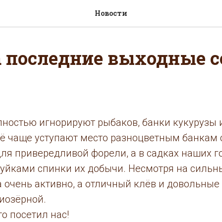
Новости
а последние выходные 
лностью игнорируют рыбаков, банки кукурузы 
сё чаще уступают место разноцветным банкам 
ля привередливой форели, а в садках наших г
йками спинки их добычи. Несмотря на сильны
 очень активно, а отличный клёв и довольные 
иозёрной.
то посетил нас!