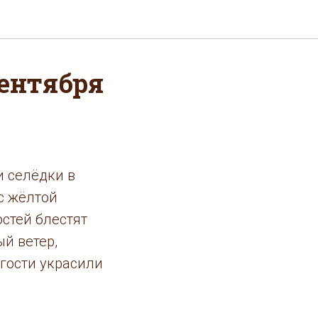
сентября
и селёдки в
с жёлтой
остей блестят
й ветер,
гости украсили